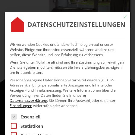
Mit die
DATENSCHUTZEINSTELLUNGEN
Wir verwenden Cookies und andere Technologien auf unserer
Website. Einige von ihnen sind essenziell, während andere uns
helfen, diese Website und Ihre Erfahrung zu verbessern.
Wenn Sie unter 16 Jahre alt sind und Ihre Zustimmung zu freiwilligen
Diensten geben möchten, müssen Sie Ihre Erziehungsberechtigten
um Erlaubnis bitten.
Personenbezogene Daten können verarbeitet werden (z. B. IP-
Adressen), z. B. für personalisierte Anzeigen und Inhalte oder
Anzeigen- und Inhaltsmessung.
Weitere Informationen über die
Verwendung Ihrer Daten finden Sie in unserer
Datenschutzerklärung
.
Sie können Ihre Auswahl jederzeit unter
Einstellungen
widerrufen oder anpassen.
Es folgt eine Liste der Service-Gruppen, für die eine Einwilli
Essenziell
Wir sind Ihr Dienstleister für Fenstertechnik und
Statistiken
Innenausbau aus Unterreit bei Wasserburg. Wir montieren