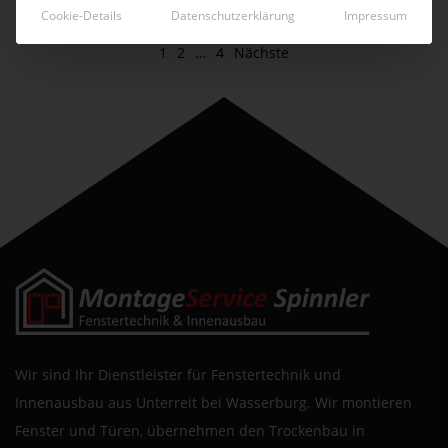
Cookie-Details
Datenschutzerklärung
Impressum
1
2
…
4
Nächste
Wir sind Ihr Dienstleister für Fenstertechnik und
Innenausbau aus Unterreit bei Wasserburg. Wir montieren
Fenster und Türen, übernehmen den Trockenbau in