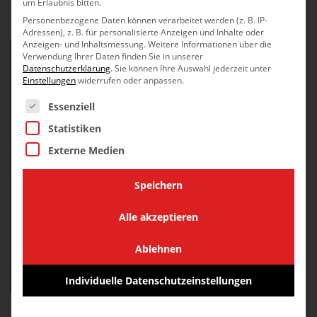
um Erlaubnis bitten.
Personenbezogene Daten können verarbeitet werden (z. B. IP-
Adressen), z. B. für personalisierte Anzeigen und Inhalte oder
Anzeigen- und Inhaltsmessung.
Weitere Informationen über die
ALTBAU
Verwendung Ihrer Daten finden Sie in unserer
HAUSTÜRMONTAGE
Datenschutzerklärung
.
Sie können Ihre Auswahl jederzeit unter
Einstellungen
widerrufen oder anpassen.
IN MÜNCHEN
Es folgt eine Liste der Service-Gruppen, für die eine Einwilli
Essenziell
Statistiken
BILDERGALERIE
Externe Medien
Speichern
Alle akzeptieren
Ablehnen
Individuelle Datenschutzeinstellungen