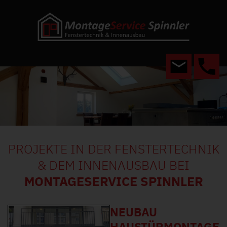
PROJEKTE IN DER FENSTERTECHNIK
& DEM INNENAUSBAU BEI
MONTAGESERVICE SPINNLER
NEUBAU
HAUSTÜRMONTAGE