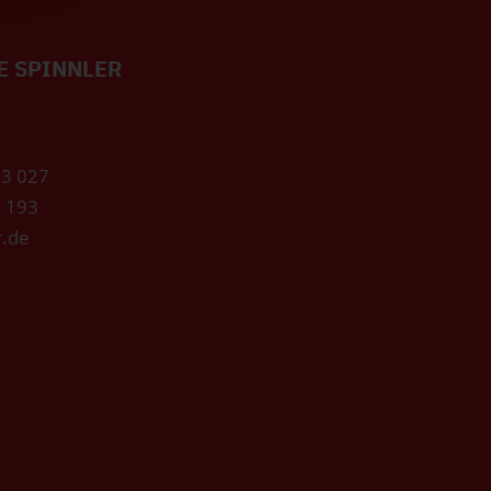
E SPINNLER
73 027
3 193
r.de