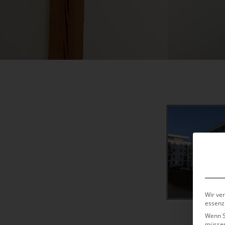
Wir ve
essenzi
Wenn Si
müssen