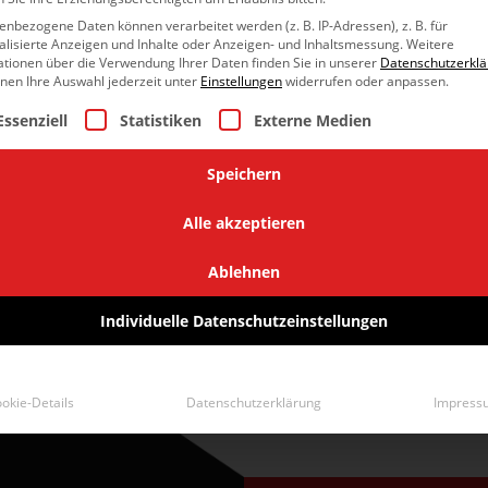
nbezogene Daten können verarbeitet werden (z. B. IP-Adressen), z. B. für
alisierte Anzeigen und Inhalte oder Anzeigen- und Inhaltsmessung.
Weitere
ationen über die Verwendung Ihrer Daten finden Sie in unserer
Datenschutzerkl
nnen Ihre Auswahl jederzeit unter
Einstellungen
widerrufen oder anpassen.
lgt eine Liste der Service-Gruppen, für die eine Einwillig
Essenziell
Statistiken
Externe Medien
Speichern
Alle akzeptieren
Ablehnen
Individuelle Datenschutzeinstellungen
okie-Details
Datenschutzerklärung
Impress