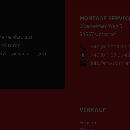
MONTAGE SERVIC
Oberreither Weg 5
83567 Unterreit
Innenausbau aus
und Türen,
+49 (0) 8073 80 
 Altbausanierungen.
+49 (0) 160 55 4
info@ms-spinnle
VERKAUF
Fenster
Türen