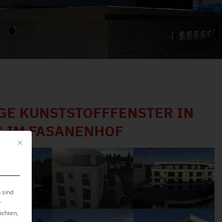
E KUNSTSTOFFFENSTER IN
 IM FASANENHOF
Mit diesem Button wird der Dialog geschlossen. Seine Funktionalität ist ide
 sind
.
öchten,