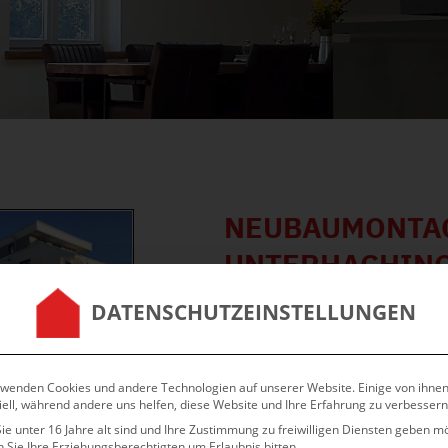
NEUBAUMONTAG
UNTERHACHING
DATENSCHUTZEINSTELLUNGEN
rwenden Cookies und andere Technologien auf unserer Website. Einige von ihnen
ell, während andere uns helfen, diese Website und Ihre Erfahrung zu verbessern
e unter 16 Jahre alt sind und Ihre Zustimmung zu freiwilligen Diensten geben m
 Sie Ihre Erziehungsberechtigten um Erlaubnis bitten.